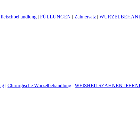
fleischbehandlung
|
FÜLLUNGEN
|
Zahnersatz
|
WURZELBEHAN
ng
|
Chirurgische Wurzelbehandlung
|
WEISHEITSZAHNENTFER