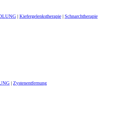
DLUNG
|
Kiefergelenkstherapie
|
Schnarchtherapie
NUNG
|
Zystenentfernung