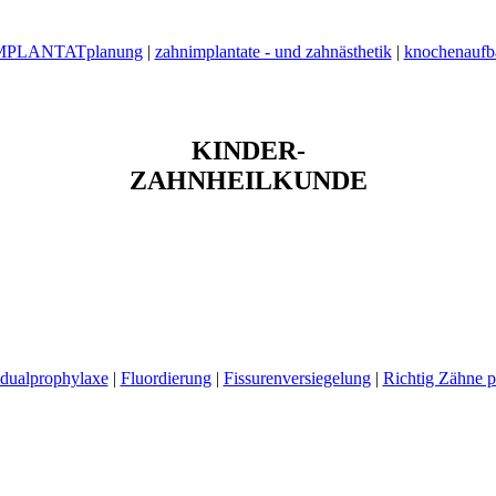
MPLANTATplanung
|
zahnimplantate - und zahnästhetik
|
knochenaufb
KINDER-
ZAHNHEILKUNDE
idualprophylaxe
|
Fluordierung
|
Fissurenversiegelung
|
Richtig Zähne p